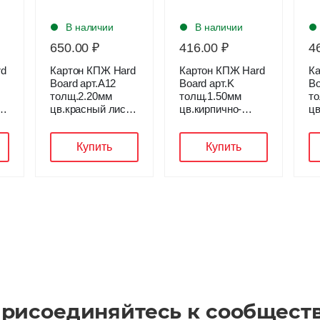
В наличии
В наличии
650.00 ₽
416.00 ₽
4
rd
Картон КПЖ Hard
Картон КПЖ Hard
Ка
Board арт.A12
Board арт.K
Bo
толщ.2.20мм
толщ.1.50мм
то
т
цв.красный лист
цв.кирпично-
цв
91х152см
красный лист
кр
91х152см
9
Купить
Купить
рисоединяйтесь к сообщест