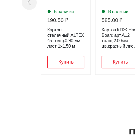
В наличии
В наличии
В наличии
9.33 ₽
190.50 ₽
585.00 ₽
тон
Картон
Картон КПЖ Ha
вышенной
стелечный ALTEX
Board арт.A12
ткости
45 толщ.0.90 мм
толщ.2.00мм
RTOLI BCC
лист 1х1.50 м
цв.красный лис
EMIUM цвет
91х152см
РИЧНЕВЫЙ,
Купить
Купить
Купить
щ 0.80мм лист
х154
П