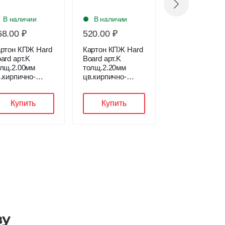
В наличии
В наличии
В наличии
68.00 ₽
520.00 ₽
587.00 ₽
ртон КПЖ Hard
Картон КПЖ Hard
Кожа
ard арт.K
Board арт.K
композиционн
лщ.2.00мм
толщ.2.20мм
ALPA толщина
.кирпично-
цв.кирпично-
1.8мм цвет
асный лист
красный лист
АНТРАЦИТ ли
1х152см
91х152
1.10х1.40
Купить
Купить
Купить
ву