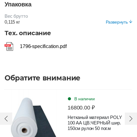
Упаковка
БЕЛЫЙ
Вес брутто
0,115 кг
Развернуть
Вид упаковки
Тех. описание
Рулон в пэ пленке
1796-specification.pdf
Обратите внимание
В наличии
16800.00 ₽
Нетканый материал POLY
100 AA ЦВ.ЧЕРНЫЙ шир.
150см рулон 50 пог.м