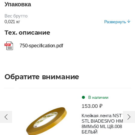
Упаковка
ЧЕРНЫЙ
Вес брутто
0,021 кг
Развернуть
Вид упаковки
Тех. описание
Рулон в пэ пленке
750-specification.pdf
Обратите внимание
В наличии
153.00 ₽
Клейкая лента NST TNT
STL BIADESIVO HM C/H
8ММх50 ML ЦВ.008
БЕЛЫЙ