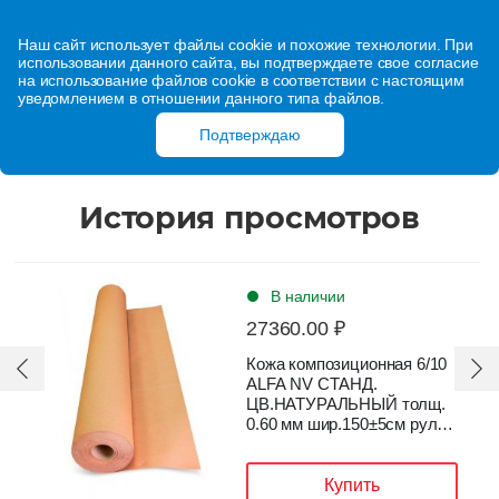
Наш сайт использует файлы cookie и похожие технологии. При
использовании данного сайта, вы подтверждаете свое согласие
на использование файлов cookie в соответствии с настоящим
уведомлением в отношении данного типа файлов.
Подтверждаю
История просмотров
В наличии
27360.00 ₽
Кожа композиционная 6/10
ALFA NV СТАНД.
ЦВ.НАТУРАЛЬНЫЙ толщ.
0.60 мм шир.150±5см рулон
53,4 пог.м
Купить