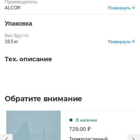
Производитель
ALCOR
Развернуть
Цвет
Упаковка
СВ-КОРИЧНЕВЫЙ
Вес брутто
18,5 кг
Развернуть
Вид упаковки
Рулон в пэ пленке
Тех. описание
Обратите внимание
В наличии
729.00 ₽
Термопластичный