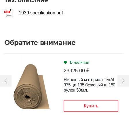
Тех. описание
Рулон в пэ пленке
Подвержен деформации
1939-specification.pdf
Да
Обратите внимание
В наличии
13950.00 ₽
Al
Нетканый материал TNT
150
100 ADHESIVE
ЦВ.ЧЕРНЫЙ шир.150см
рулон 50 пог.м
Купить