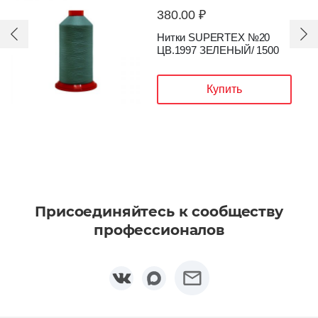
380.00 ₽
EX №20
Нитки SUPERTEX
ЫЙ/ 1500
ЦВ.1091 КОРИЧН
1500
ть
Купить
Присоединяйтесь к сообществу
профессионалов