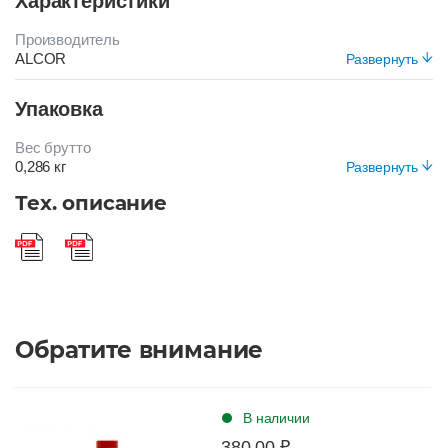
Характеристики
Производитель
ALCOR
Развернуть
Цвет
Упаковка
БОРДОВЫЙ
Вес брутто
0,286 кг
Развернуть
Вид упаковки
Тех. описание
Короб
Обратите внимание
В наличии
380.00 ₽