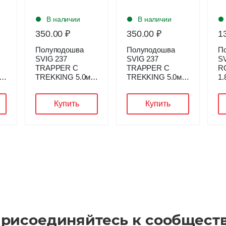
В наличии
В наличии
350.00 ₽
130.00 ₽
Полуподошва
Полуподошва
SVIG 237
SVIG 313 SOLE
S
TRAPPER C
RODI S EXPORT
мм
TREKKING 5.0мм
1.8мм ЧЕРНЫЙ
T-КОРИЧНЕВЫЙ
Р.3
Р.5
Купить
Купить
рисоединяйтесь к сообщест