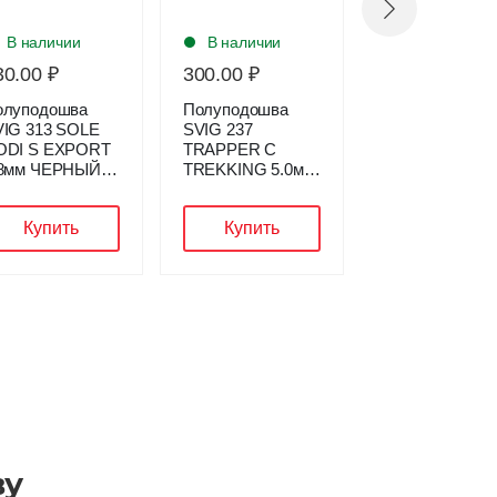
В наличии
В наличии
В наличии
300.00 ₽
300.00 ₽
160.00 ₽
Полуподошва
Полуподошва
Полуподошв
VIG 237
SVIG 237
SVIG 313 SO
TRAPPER C
TRAPPER C
RODI S EXP
TREKKING 5.0мм
TREKKING 5.0мм
1.8мм ЧЕРН
ЧЕРНЫЙ Р.3
БЕЛЫЙ Р.5
Р.5
Купить
Купить
Купить
ву