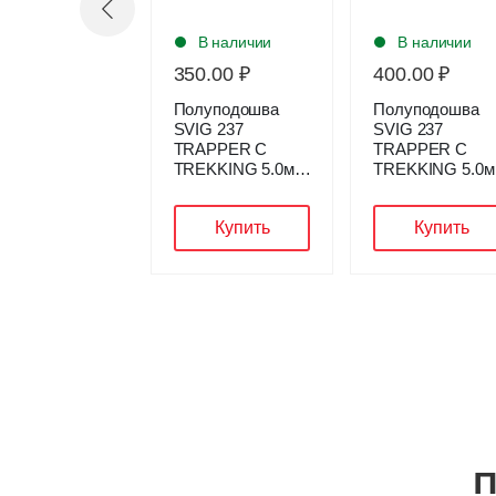
В наличии
В наличии
В наличии
50.00 ₽
400.00 ₽
350.00 ₽
олуподошва
Полуподошва
Полуподошва
IG 237
SVIG 237
SVIG 237
RAPPER C
TRAPPER C
TRAPPER C
REKKING 5.0мм
TREKKING 5.0мм
TREKKING 5.0
ЕРНЫЙ Р.5
КРАСНЫЙ Р.5
КАРАМЕЛЬ Р.5
Купить
Купить
Купить
П