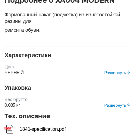
Подробнее о XA004 MODERN
Формованный накат (подмётка) из износостойкой
резины для
ремонта обуви.
Характеристики
Цвет
ЧЕРНЫЙ
Развернуть
Упаковка
Вес брутто
0,085 кг
Развернуть
Вид упаковки
Тех. описание
Короб
1841-specification.pdf