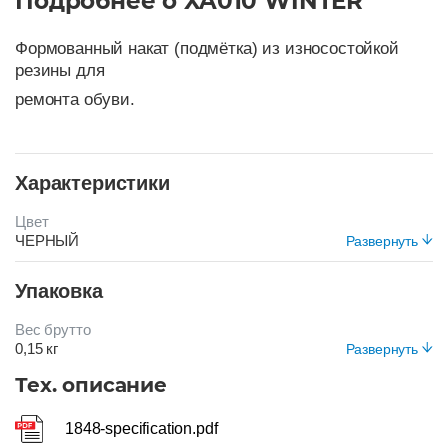
Подробнее о XA010 WINTER
Формованный накат (подмётка) из износостойкой
резины для
ремонта обуви.
Характеристики
Цвет
ЧЕРНЫЙ
Развернуть
Упаковка
Вес брутто
0,15 кг
Развернуть
Вид упаковки
Тех. описание
Короб
1848-specification.pdf