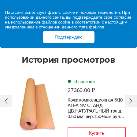
Наш сайт использует файлы cookie и похожие технологии. При
использовании данного сайта, вы подтверждаете свое согласие
на использование файлов cookie в соответствии с настоящим
уведомлением в отношении данного типа файлов.
Подтверждаю
История просмотров
В наличии
27360.00 ₽
Кожа композиционная 6/10
ALFA NV СТАНД.
ЦВ.НАТУРАЛЬНЫЙ толщ.
0.60 мм шир.150±5см рулон
53,4 пог.м
Купить