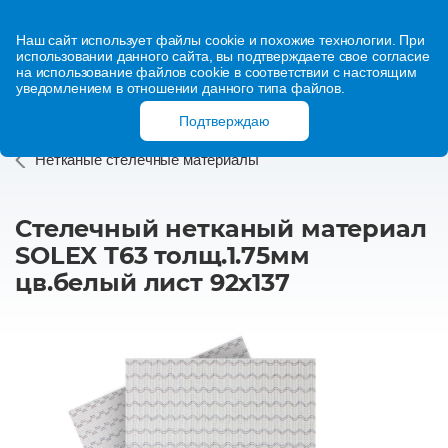
Наш сайт использует файлы cookie и похожие технологии. При
использовании данного сайта, вы подтверждаете свое согласие
на использование файлов cookie в соответствии с настоящим
уведомлением в отношении данного типа файлов.
Подтверждаю
Нетканые стелечные материалы
Стелечный нетканый материал
SOLEX T63 толщ.1.75мм
цв.белый лист 92х137