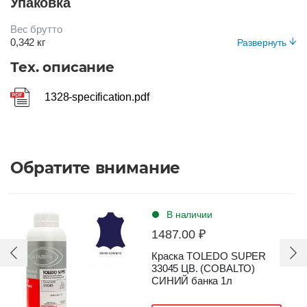
Упаковка
10 лет
Цвет
Вес брутто
ЧЕРНЫЙ
0,342 кг
Развернуть
Вид упаковки
Тех. описание
Ванна (пластик)
Подвержен деформации
1328-specification.pdf
Да
Обратите внимание
В наличии
1487.00 ₽
Краска TOLEDO SUPER
33045 ЦВ. (COBALTO)
СИНИЙ банка 1л