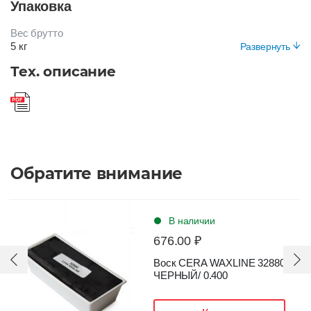
Упаковка
Нет
Срок хранения
Вес брутто
24 месяца
5 кг
Развернуть
Цвет
Вид упаковки
Тех. описание
ЧЕРНЫЙ
Банка пластиковая
Обратите внимание
В наличии
676.00 ₽
Воск CERA WAXLINE 32880
ЧЕРНЫЙ/ 0.400