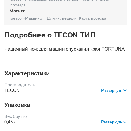
проезда
Москва
метро «Марьино», 15 мин. пешком.
Карта проезда
Подробнее о TECON ТИП
Чашечный нож для машин спускания края FORTUNA
Характеристики
Производитель
TECON
Развернуть
Цвет
Упаковка
СЕРЕБРО
Вес брутто
0,45 кг
Развернуть
Вид упаковки