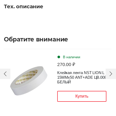
Короб
Тех. описание
Обратите внимание
В наличии
270.00 ₽
Клейкая лента NST LION L
15ММх50 ANT+ADE ЦВ.008
БЕЛЫЙ
Купить