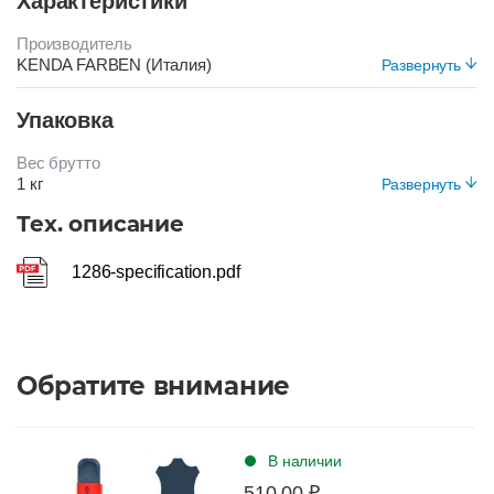
Характеристики
Производитель
KENDA FARBEN (Италия)
Развернуть
Срок хранения
Упаковка
24 месяца
Цвет
Вес брутто
ЧЕРНЫЙ
1 кг
Развернуть
Вид упаковки
Тех. описание
Банка пластиковая
1286-specification.pdf
Обратите внимание
В наличии
510.00 ₽