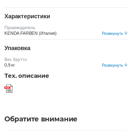
Характеристики
Производитель
KENDA FARBEN (Италия)
Развернуть
Срок хранения
Упаковка
24 месяца
Цвет
Вес брутто
КОРИЧНЕВЫЙ
0,9 кг
Развернуть
Вид упаковки
Тех. описание
Банка пластиковая
Обратите внимание