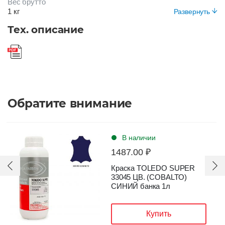
Вес брутто
24 месяца
1 кг
Развернуть
Цвет
Вид упаковки
Тех. описание
НЕЙТРАЛЬНЫЙ
Банка пластиковая
Обратите внимание
В наличии
1487.00 ₽
Краска TOLEDO SUPER
33045 ЦВ. (COBALTO)
СИНИЙ банка 1л
Купить