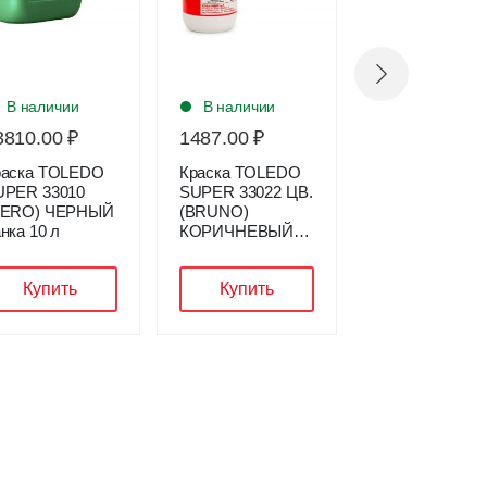
В наличии
В наличии
В наличии
3810.00 ₽
1487.00 ₽
1540.00 ₽
раска TOLEDO
Краска TOLEDO
Средство
UPER 33010
SUPER 33022 ЦВ.
финишное ELI
NERO) ЧЕРНЫЙ
(BRUNO)
37900
нка 10 л
КОРИЧНЕВЫЙ
цв.нейтральны
банка 1 л
банка 1 кг
Купить
Купить
Купить