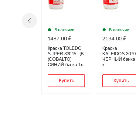
В наличии
В наличии
В наличии
4.00 ₽
1487.00 ₽
2134.00 ₽
ск CERA
Краска TOLEDO
Краска
AWAX H
SUPER 33045 ЦВ.
KALEIDOS 3070
8301 ЧЕРНЫЙ/
(COBALTO)
ЧЕРНЫЙ банка 
00
СИНИЙ банка 1л
кг
Купить
Купить
Купить